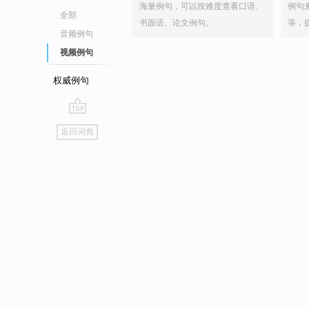
海量例句，可以按难度查看口语、
例句
全部
书面语、论文例句。
等，
音频例句
视频例句
权威例句
go
返回词典
top