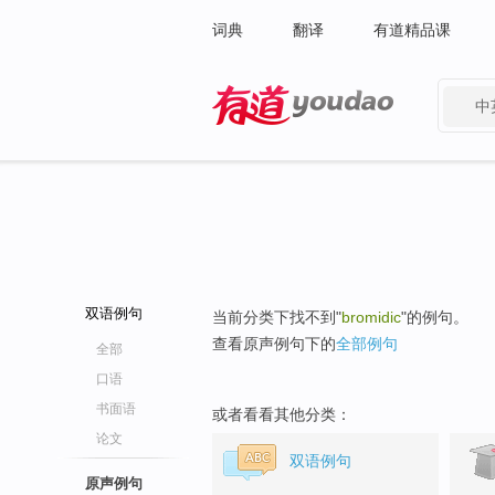
词典
翻译
有道精品课
中
有道 - 网易旗下搜索
双语例句
当前分类下找不到"
bromidic
"的例句。
查看原声例句下的
全部例句
全部
口语
书面语
或者看看其他分类：
论文
双语例句
原声例句