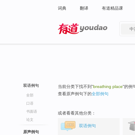
词典
翻译
有道精品课
中
有道 - 网易旗下搜索
双语例句
当前分类下找不到"
breathing place
"的例
查看原声例句下的
全部例句
全部
口语
书面语
或者看看其他分类：
论文
双语例句
原声例句