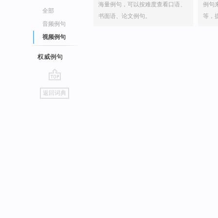
海量例句，可以按难度查看口语、
例句
全部
书面语、论文例句。
等，
音频例句
视频例句
权威例句
go
返回词典
top