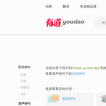
词典
翻译
有道精品课
中
有道 - 网易旗下搜索
双语例句
当前分类下找不到"
break up that day
"的
查看原声例句下的
全部例句
全部
口语
书面语
或者看看其他分类：
论文
双语例句
原声例句