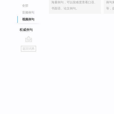
海量例句，可以按难度查看口语、
例句
全部
书面语、论文例句。
等，
音频例句
视频例句
权威例句
go
返回词典
top