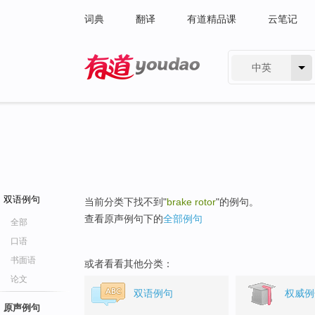
词典
翻译
有道精品课
云笔记
中英
有道 - 网易旗下搜索
双语例句
当前分类下找不到"
brake rotor
"的例句。
查看原声例句下的
全部例句
全部
口语
书面语
或者看看其他分类：
论文
双语例句
权威例
原声例句