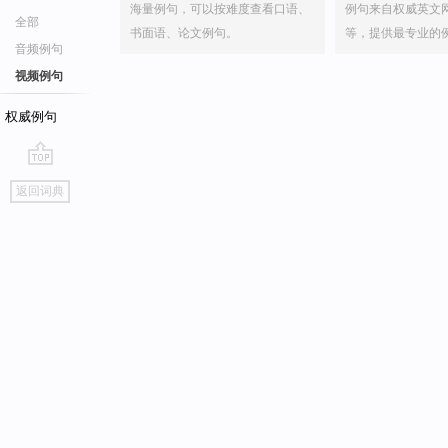
海量例句，可以按难度查看口语、
例句来自权威英文
全部
书面语、论文例句。
等，提供最专业的
音频例句
视频例句
权威例句
go
返回词典
top