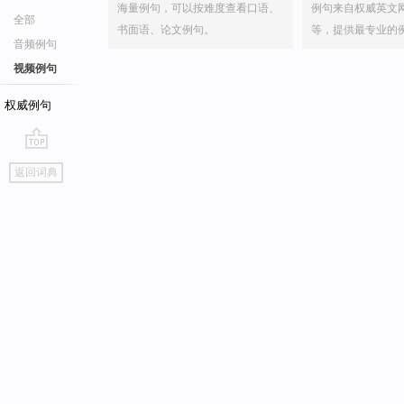
海量例句，可以按难度查看口语、
例句来自权威英文
全部
书面语、论文例句。
等，提供最专业的
音频例句
视频例句
权威例句
go
返回词典
top