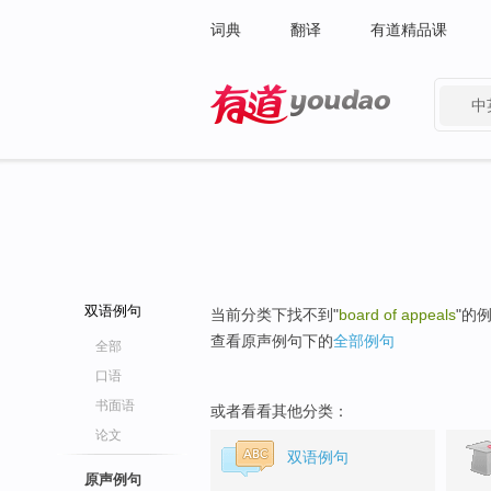
词典
翻译
有道精品课
中
有道 - 网易旗下搜索
双语例句
当前分类下找不到"
board of appeals
"的
查看原声例句下的
全部例句
全部
口语
书面语
或者看看其他分类：
论文
双语例句
原声例句