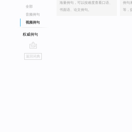
海量例句，可以按难度查看口语、
例句
全部
书面语、论文例句。
等，
音频例句
视频例句
权威例句
go
返回词典
top