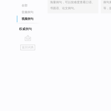
海量例句，可以按难度查看口语、
例句
全部
书面语、论文例句。
等，
音频例句
视频例句
权威例句
go
返回词典
top