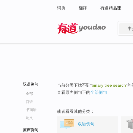
词典
翻译
有道精品课
中
有道 - 网易旗下搜索
双语例句
当前分类下找不到"
binary tree search
"
查看原声例句下的
全部例句
全部
口语
书面语
或者看看其他分类：
论文
双语例句
原声例句