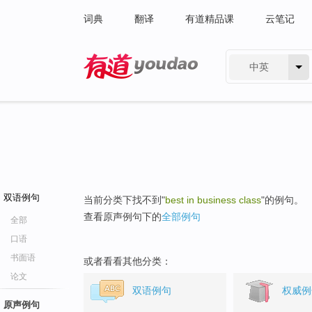
词典
翻译
有道精品课
云笔记
中英
有道 - 网易旗下搜索
双语例句
当前分类下找不到"
best in business class
"的例句。
查看原声例句下的
全部例句
全部
口语
书面语
或者看看其他分类：
论文
双语例句
权威例
原声例句