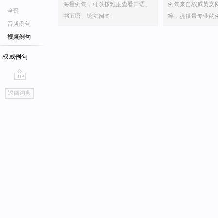
海量例句，可以按难度查看口语、
例句来自权威英文
全部
书面语、论文例句。
等，提供最专业的
音频例句
视频例句
权威例句
go
返回词典
top