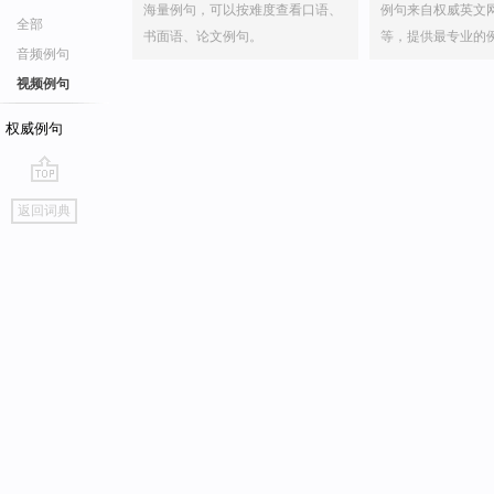
海量例句，可以按难度查看口语、
例句来自权威英文
全部
书面语、论文例句。
等，提供最专业的
音频例句
视频例句
权威例句
go
返回词典
top