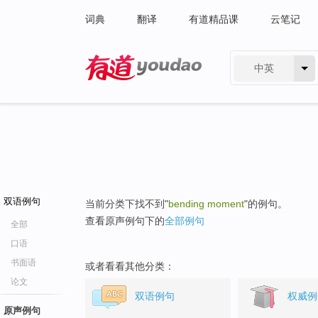
词典
翻译
有道精品课
云笔记
中英
有道 - 网易旗下搜索
双语例句
当前分类下找不到"
bending moment
"的例句。
查看原声例句下的
全部例句
全部
口语
书面语
或者看看其他分类：
论文
双语例句
权威例
原声例句