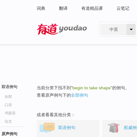
词典
翻译
有道精品课
云笔记
中英
有道 - 网易旗下搜索
双语例句
当前分类下找不到"
begin to take shape
"的例句。
查看原声例句下的
全部例句
全部
口语
书面语
或者看看其他分类：
论文
双语例句
权威例
原声例句