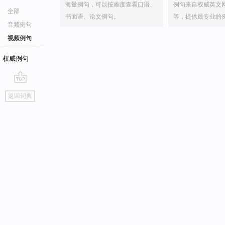
海量例句，可以按难度查看口语、
例句来自权威英文
全部
书面语、论文例句。
等，提供最专业的
音频例句
视频例句
权威例句
go
返回词典
top