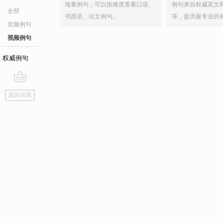
海量例句，可以按难度查看口语、
例句来自权威英文
全部
书面语、论文例句。
等，提供最专业的
音频例句
视频例句
权威例句
go
返回词典
top