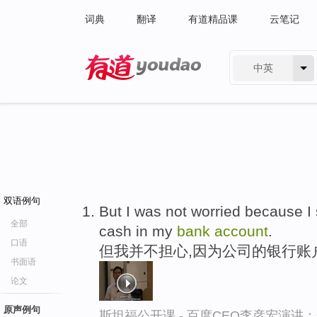
词典
翻译
有道精品课
云笔记
中英
有道 - 网易旗下搜索
双语例句
But I was not worried because I s
全部
cash in my
bank
account
.
口语
但我并不担心,因为公司的银行账
书面语
论文
原声例句
斯坦福公开课 - 百度CEO李彦宏演