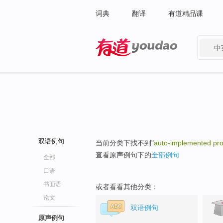
词典
翻译
有道精品课
中
有道 - 网易旗下搜索
双语例句
当前分类下找不到"
auto-implemented pro
查看原声例句下的
全部例句
全部
口语
书面语
或者看看其他分类：
论文
双语例句
原声例句