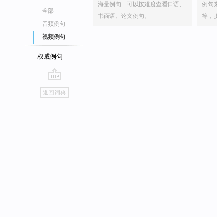
海量例句，可以按难度查看口语、
例句
全部
书面语、论文例句。
等，
音频例句
视频例句
权威例句
go
返回词典
top