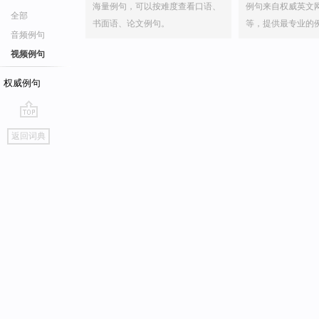
海量例句，可以按难度查看口语、
例句来自权威英文
全部
书面语、论文例句。
等，提供最专业的
音频例句
视频例句
权威例句
go
返回词典
top