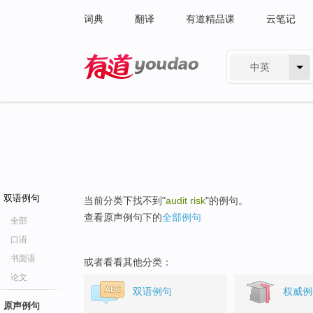
词典
翻译
有道精品课
云笔记
中英
有道 - 网易旗下搜索
双语例句
当前分类下找不到"
audit risk
"的例句。
查看原声例句下的
全部例句
全部
口语
书面语
或者看看其他分类：
论文
双语例句
权威例
原声例句