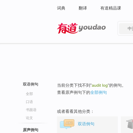
词典
翻译
有道精品课
中
有道 - 网易旗下搜索
双语例句
当前分类下找不到"
audit log
"的例句。
查看原声例句下的
全部例句
全部
口语
书面语
或者看看其他分类：
论文
双语例句
原声例句