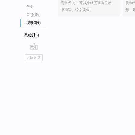
海量例句，可以按难度查看口语、
例句
全部
书面语、论文例句。
等，
音频例句
视频例句
权威例句
go
返回词典
top