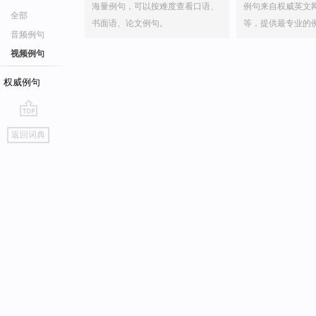
海量例句，可以按难度查看口语、
例句来自权威英文
全部
书面语、论文例句。
等，提供最专业的
音频例句
视频例句
权威例句
go
返回词典
top