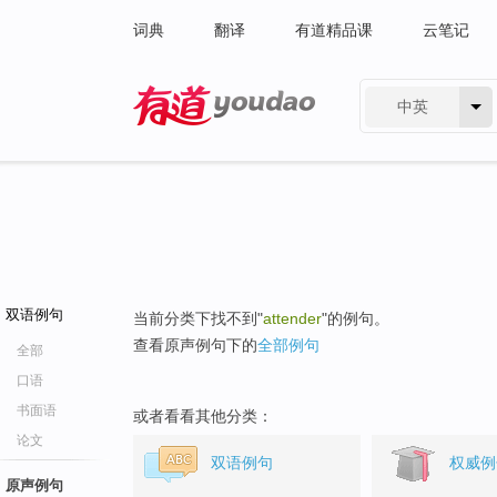
词典
翻译
有道精品课
云笔记
中英
有道 - 网易旗下搜索
双语例句
当前分类下找不到"
attender
"的例句。
查看原声例句下的
全部例句
全部
口语
书面语
或者看看其他分类：
论文
双语例句
权威例
原声例句