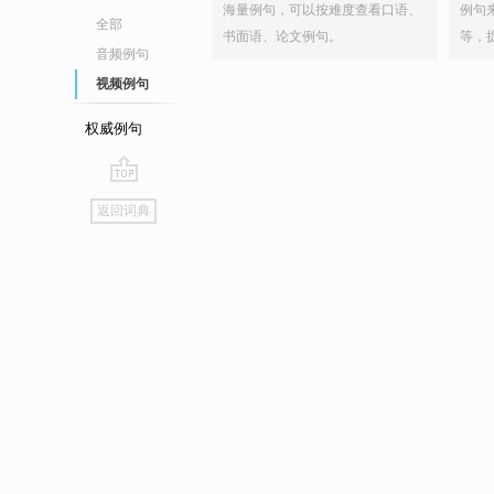
海量例句，可以按难度查看口语、
例句
全部
书面语、论文例句。
等，
音频例句
视频例句
权威例句
go
返回词典
top