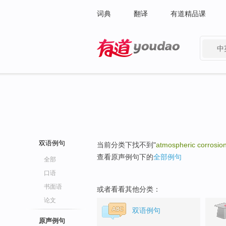
词典
翻译
有道精品课
中
有道 - 网易旗下搜索
双语例句
当前分类下找不到"
atmospheric corrosio
查看原声例句下的
全部例句
全部
口语
书面语
或者看看其他分类：
论文
双语例句
原声例句