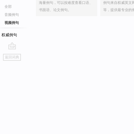
海量例句，可以按难度查看口语、
例句来自权威英文
全部
书面语、论文例句。
等，提供最专业的
音频例句
视频例句
权威例句
go
返回词典
top