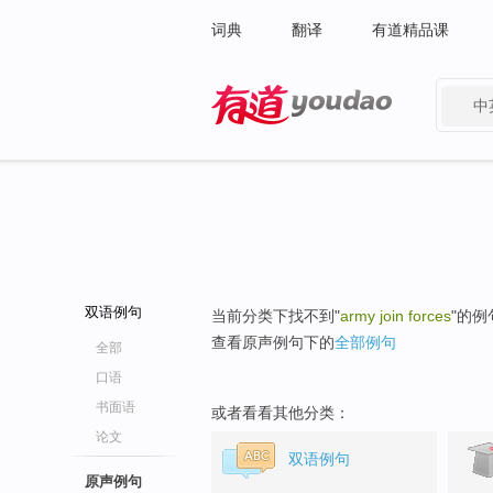
词典
翻译
有道精品课
中
有道 - 网易旗下搜索
双语例句
当前分类下找不到"
army join forces
"的例
查看原声例句下的
全部例句
全部
口语
书面语
或者看看其他分类：
论文
双语例句
原声例句