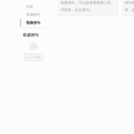
海量例句，可以按难度查看口语、
例句
全部
书面语、论文例句。
等，
音频例句
视频例句
权威例句
go
返回词典
top