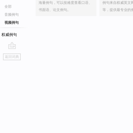
海量例句，可以按难度查看口语、
例句来自权威英文
全部
书面语、论文例句。
等，提供最专业的
音频例句
视频例句
权威例句
go
返回词典
top