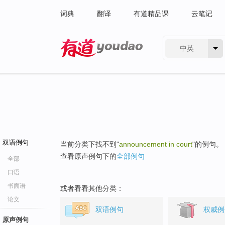
词典
翻译
有道精品课
云笔记
中英
有道 - 网易旗下搜索
双语例句
当前分类下找不到"
announcement in court
"的例句。
查看原声例句下的
全部例句
全部
口语
书面语
或者看看其他分类：
论文
双语例句
权威例
原声例句