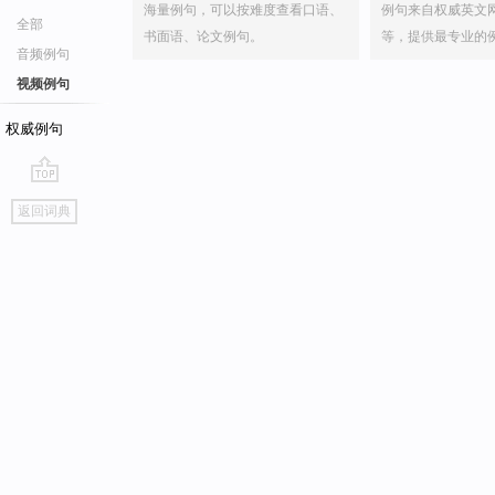
海量例句，可以按难度查看口语、
例句来自权威英文
全部
书面语、论文例句。
等，提供最专业的
音频例句
视频例句
权威例句
go
返回词典
top