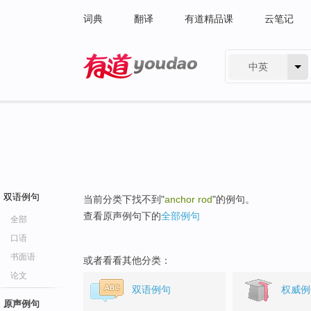
词典
翻译
有道精品课
云笔记
中英
有道 - 网易旗下搜索
双语例句
当前分类下找不到"
anchor rod
"的例句。
查看原声例句下的
全部例句
全部
口语
书面语
或者看看其他分类：
论文
双语例句
权威例
原声例句