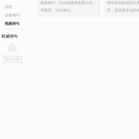
海量例句，可以按难度查看口语、
例句来自权威英文
全部
书面语、论文例句。
等，提供最专业的
音频例句
视频例句
权威例句
go
返回词典
top