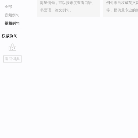
海量例句，可以按难度查看口语、
例句来自权威英文
全部
书面语、论文例句。
等，提供最专业的
音频例句
视频例句
权威例句
go
返回词典
top