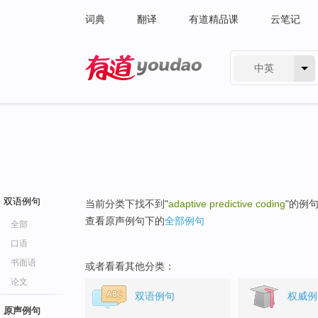
词典
翻译
有道精品课
云笔记
中英
有道 - 网易旗下搜索
双语例句
当前分类下找不到"
adaptive predictive coding
"的例
查看原声例句下的
全部例句
全部
口语
书面语
或者看看其他分类：
论文
双语例句
权威例
原声例句