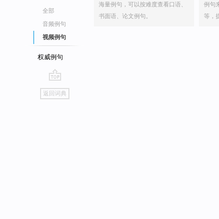
海量例句，可以按难度查看口语、
例句
全部
书面语、论文例句。
等，
音频例句
视频例句
权威例句
go
返回词典
top