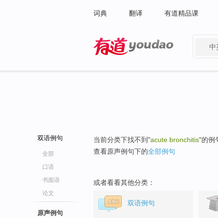
词典
翻译
有道精品课
中
有道 - 网易旗下搜索
双语例句
当前分类下找不到"
acute bronchitis
"的例
查看原声例句下的
全部例句
全部
口语
书面语
或者看看其他分类：
论文
双语例句
原声例句