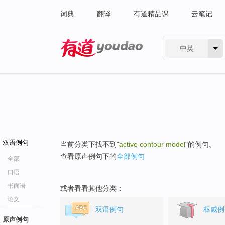
词典
翻译
有道精品课
云笔记
中英
有道 - 网易旗下搜索
双语例句
当前分类下找不到"
active contour model
"的例句。
查看原声例句下的
全部例句
全部
口语
书面语
或者看看其他分类：
论文
双语例句
权威例
原声例句