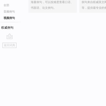
海量例句，可以按难度查看口语、
例句来自权威英文
全部
书面语、论文例句。
等，提供最专业的
音频例句
视频例句
权威例句
go
返回词典
top