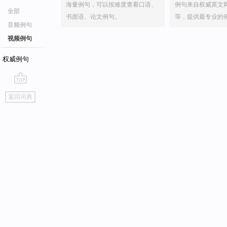
海量例句，可以按难度查看口语、
例句来自权威英文
全部
书面语、论文例句。
等，提供最专业的
音频例句
视频例句
权威例句
go
返回词典
top