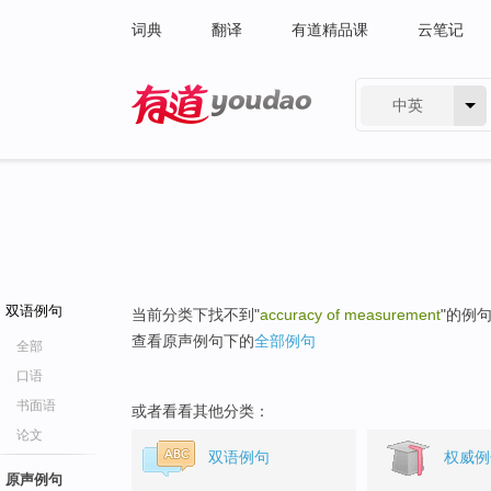
词典
翻译
有道精品课
云笔记
中英
有道 - 网易旗下搜索
双语例句
当前分类下找不到"
accuracy of measurement
"的例
查看原声例句下的
全部例句
全部
口语
书面语
或者看看其他分类：
论文
双语例句
权威例
原声例句