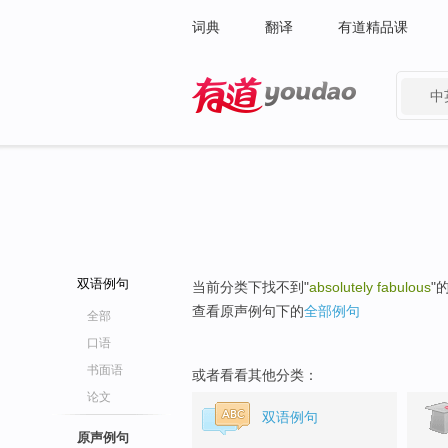
词典
翻译
有道精品课
中
有道 - 网易旗下搜索
双语例句
当前分类下找不到"
absolutely fabulous
"
查看原声例句下的
全部例句
全部
口语
书面语
或者看看其他分类：
论文
双语例句
原声例句