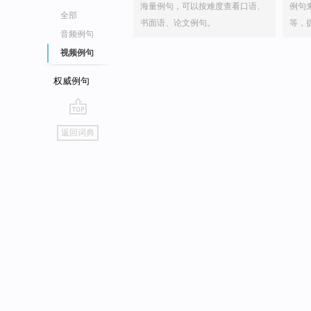
海量例句，可以按难度查看口语、
例句
全部
书面语、论文例句。
等，
音频例句
视频例句
权威例句
go
返回词典
top