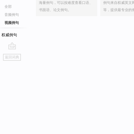
海量例句，可以按难度查看口语、
例句来自权威英文
全部
书面语、论文例句。
等，提供最专业的
音频例句
视频例句
权威例句
go
返回词典
top