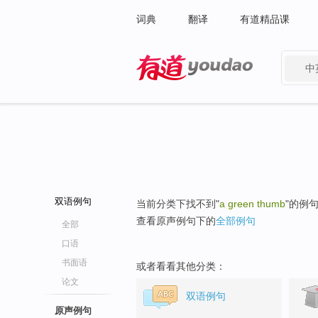
词典
翻译
有道精品课
中
有道 - 网易旗下搜索
双语例句
当前分类下找不到"
a green thumb
"的例
查看原声例句下的
全部例句
全部
口语
书面语
或者看看其他分类：
论文
双语例句
原声例句