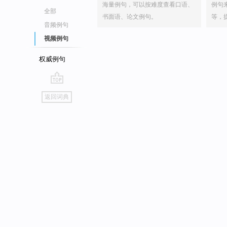
海量例句，可以按难度查看口语、
例句
全部
书面语、论文例句。
等，
音频例句
视频例句
权威例句
go
返回词典
top