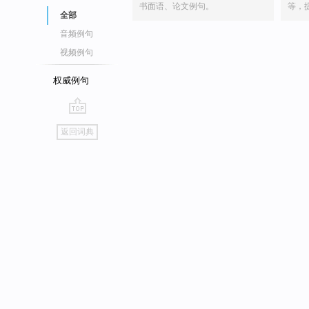
书面语、论文例句。
等，
全部
音频例句
视频例句
权威例句
go
返回词典
top