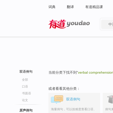
词典
翻译
有道精品课
中
有道 - 网易旗下搜索
双语例句
当前分类下找不到"
verbal comprehensio
全部
口语
或者看看其他分类：
书面语
双语例句
论文
海量例句，可以按难度查看口语、
例句
原声例句