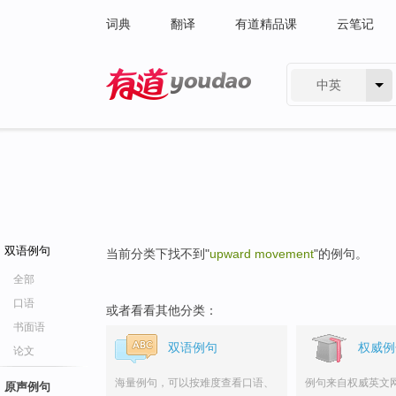
词典
翻译
有道精品课
云笔记
中英
有道 - 网易旗下搜索
双语例句
当前分类下找不到"
upward movement
"的例句。
全部
口语
或者看看其他分类：
书面语
双语例句
权威例
论文
海量例句，可以按难度查看口语、
例句来自权威英文
原声例句