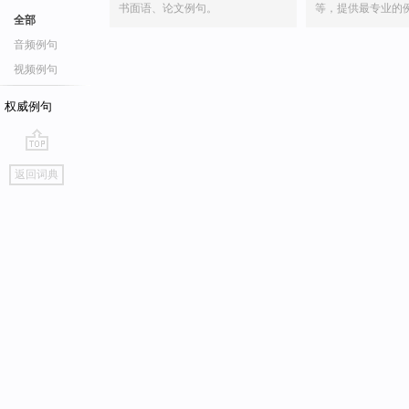
书面语、论文例句。
等，提供最专业的
全部
音频例句
视频例句
权威例句
go
返回词典
top