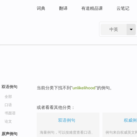
词典
翻译
有道精品课
云笔记
中英
有道 - 网易旗下搜索
双语例句
当前分类下找不到"
unlikelihood
"的例句。
全部
口语
或者看看其他分类：
书面语
双语例句
权威例
论文
海量例句，可以按难度查看口语、
例句来自权威英文
原声例句