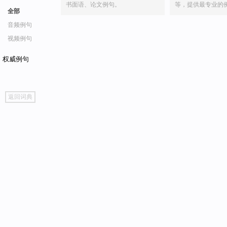
书面语、论文例句。
等，提供最专业的
全部
音频例句
视频例句
权威例句
go
返回词典
top