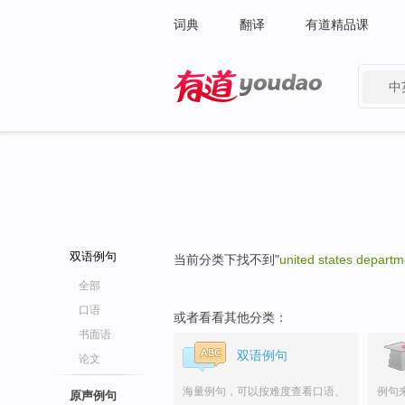
词典
翻译
有道精品课
中
有道 - 网易旗下搜索
双语例句
当前分类下找不到"
united states depart
全部
口语
或者看看其他分类：
书面语
双语例句
论文
海量例句，可以按难度查看口语、
例句
原声例句