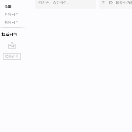
书面语、论文例句。
等，提供最专业的
全部
音频例句
视频例句
权威例句
go
返回词典
top