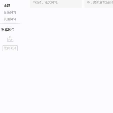
书面语、论文例句。
等，提供最专业的
全部
音频例句
视频例句
权威例句
go
返回词典
top