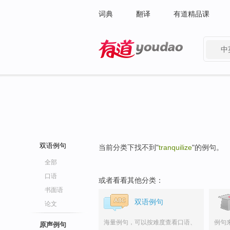
词典
翻译
有道精品课
中
有道 - 网易旗下搜索
双语例句
当前分类下找不到"
tranquilize
"的例句。
全部
口语
或者看看其他分类：
书面语
双语例句
论文
海量例句，可以按难度查看口语、
例句
原声例句