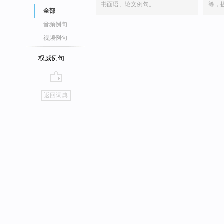
书面语、论文例句。
等，
全部
音频例句
视频例句
权威例句
go
返回词典
top