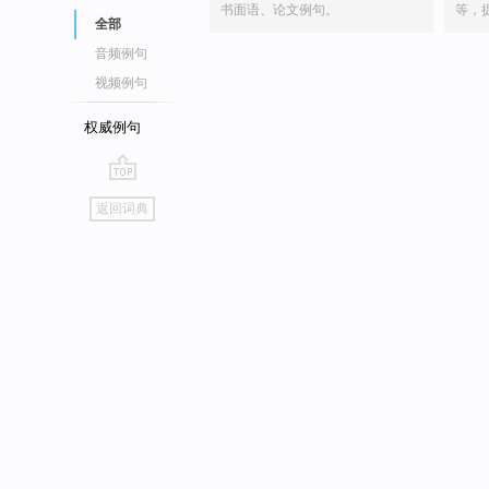
书面语、论文例句。
等，
全部
音频例句
视频例句
权威例句
go
返回词典
top