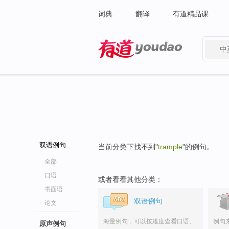
词典
翻译
有道精品课
中
有道 - 网易旗下搜索
双语例句
当前分类下找不到"
trample
"的例句。
全部
口语
或者看看其他分类：
书面语
双语例句
论文
海量例句，可以按难度查看口语、
例句
原声例句