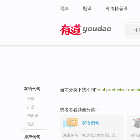
词典
翻译
有道精品课
中
有道 - 网易旗下搜索
双语例句
当前分类下找不到"
total productive main
全部
口语
或者看看其他分类：
书面语
双语例句
论文
海量例句，可以按难度查看口语、
例句
原声例句