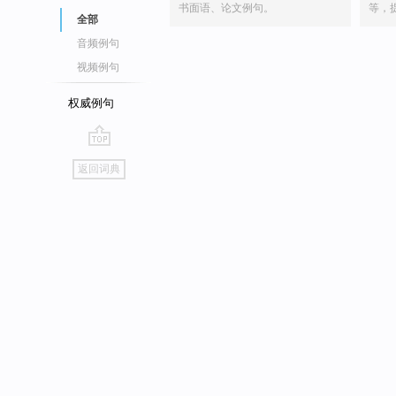
书面语、论文例句。
等，
全部
音频例句
视频例句
权威例句
go
返回词典
top