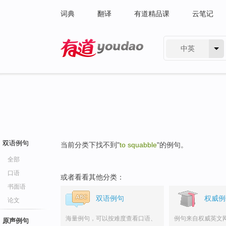
词典
翻译
有道精品课
云笔记
中英
有道 - 网易旗下搜索
双语例句
当前分类下找不到"
to squabble
"的例句。
全部
口语
或者看看其他分类：
书面语
双语例句
权威例
论文
海量例句，可以按难度查看口语、
例句来自权威英文
原声例句