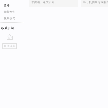
书面语、论文例句。
等，提供最专业的
全部
音频例句
视频例句
权威例句
go
返回词典
top