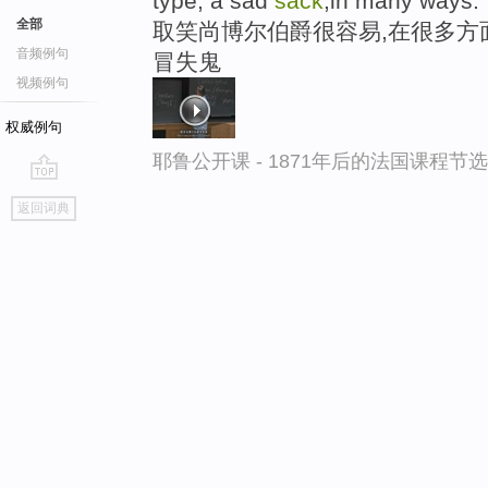
type, a sad
sack
,in many ways.
全部
取笑尚博尔伯爵很容易,在很多方
音频例句
冒失鬼
视频例句
权威例句
耶鲁公开课 - 1871年后的法国课程节选
go
返回词典
top