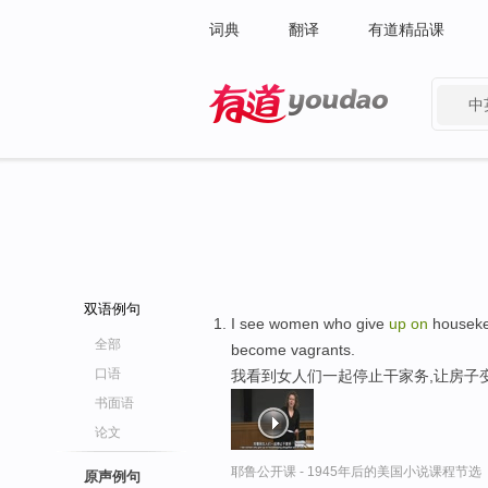
词典
翻译
有道精品课
中
有道 - 网易旗下搜索
双语例句
I see women who give
up
on
houseke
全部
become vagrants.
口语
我看到女人们一起停止干家务,让房子
书面语
论文
耶鲁公开课 - 1945年后的美国小说课程节选
原声例句