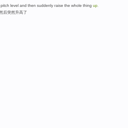
pitch level and then suddenly raise the whole thing
up
.
,然后突然升高了