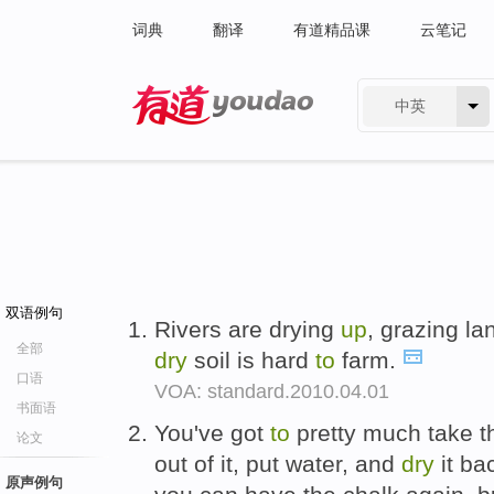
词典
翻译
有道精品课
云笔记
中英
有道 - 网易旗下搜索
双语例句
Rivers are drying
up
, grazing la
全部
dry
soil is hard
to
farm.
口语
VOA: standard.2010.04.01
书面语
You've got
to
pretty much take t
论文
out of it, put water, and
dry
it ba
原声例句