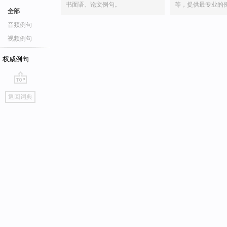
书面语、论文例句。
等，提供最专业的
全部
音频例句
视频例句
权威例句
go
返回词典
top