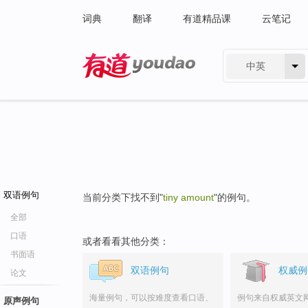
词典
翻译
有道精品课
云笔记
中英
有道 - 网易旗下搜索
双语例句
当前分类下找不到"
tiny amount
"的例句。
全部
口语
或者看看其他分类：
书面语
双语例句
权威例
论文
海量例句，可以按难度查看口语、
例句来自权威英文
原声例句