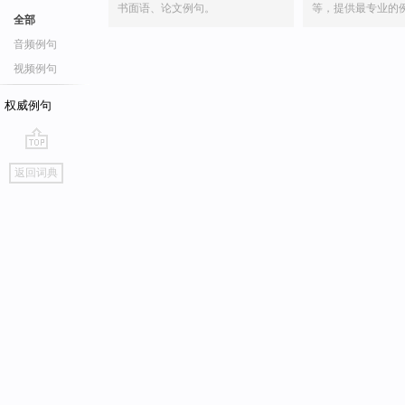
书面语、论文例句。
等，提供最专业的
全部
音频例句
视频例句
权威例句
go
返回词典
top