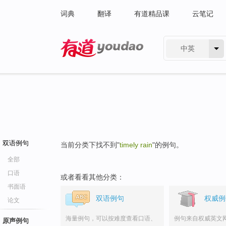
词典
翻译
有道精品课
云笔记
中英
有道 - 网易旗下搜索
双语例句
当前分类下找不到"
timely rain
"的例句。
全部
口语
或者看看其他分类：
书面语
双语例句
权威例
论文
海量例句，可以按难度查看口语、
例句来自权威英文
原声例句