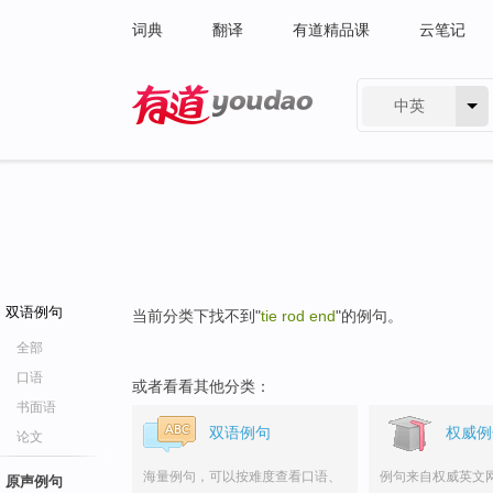
词典
翻译
有道精品课
云笔记
中英
有道 - 网易旗下搜索
双语例句
当前分类下找不到"
tie rod end
"的例句。
全部
口语
或者看看其他分类：
书面语
双语例句
权威例
论文
海量例句，可以按难度查看口语、
例句来自权威英文
原声例句