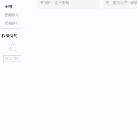
书面语、论文例句。
等，提供最专业的
全部
音频例句
视频例句
权威例句
go
返回词典
top