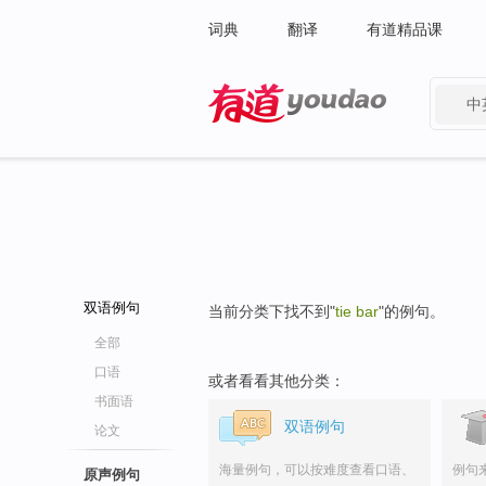
词典
翻译
有道精品课
中
有道 - 网易旗下搜索
双语例句
当前分类下找不到"
tie bar
"的例句。
全部
口语
或者看看其他分类：
书面语
双语例句
论文
海量例句，可以按难度查看口语、
例句
原声例句