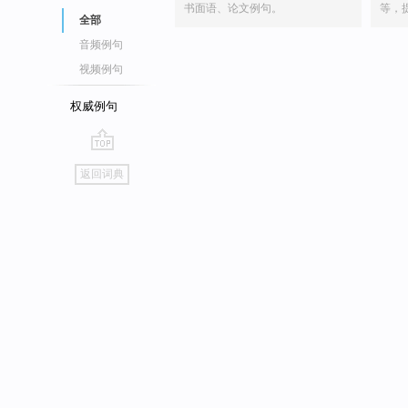
书面语、论文例句。
等，
全部
音频例句
视频例句
权威例句
go
返回词典
top