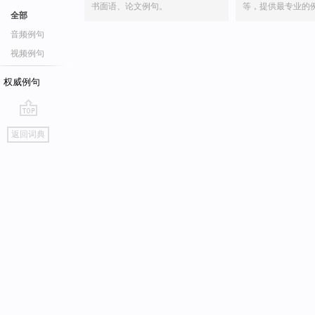
书面语、论文例句。
等，提供最专业的
全部
音频例句
视频例句
权威例句
go
返回词典
top