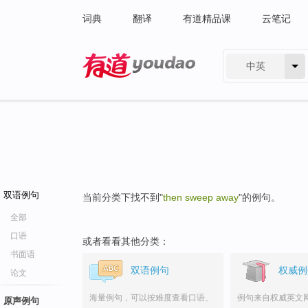
词典
翻译
有道精品课
云笔记
中英
有道 - 网易旗下搜索
双语例句
当前分类下找不到"
then sweep away
"的例句。
全部
口语
或者看看其他分类：
书面语
双语例句
权威例
论文
海量例句，可以按难度查看口语、
例句来自权威英文
原声例句