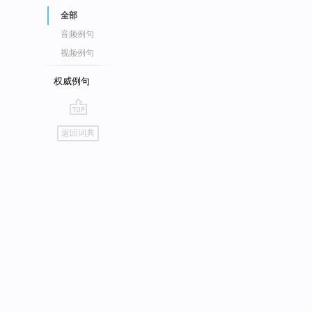
全部
音频例句
视频例句
权威例句
go
返回词典
top