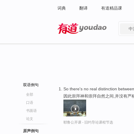
词典
翻译
有道精品课
中
有道 - 网易旗下搜索
双语例句
So there's no real distinction betwee
全部
因此崇拜神和崇拜自然之间,并没有严
口语
书面语
论文
耶鲁公开课 - 旧约导论课程节选
原声例句