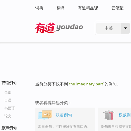
词典
翻译
有道精品课
云笔记
中英
有道 - 网易旗下搜索
双语例句
当前分类下找不到"
the imaginary part
"的例句。
全部
口语
或者看看其他分类：
书面语
双语例句
权威例
论文
海量例句，可以按难度查看口语、
例句来自权威英文
原声例句