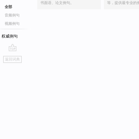
书面语、论文例句。
等，提供最专业的
全部
音频例句
视频例句
权威例句
go
返回词典
top