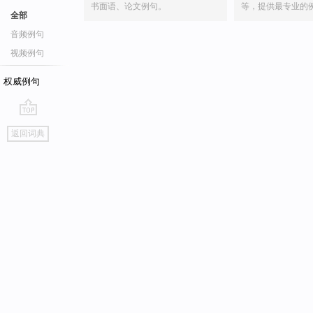
书面语、论文例句。
等，提供最专业的
全部
音频例句
视频例句
权威例句
go
返回词典
top