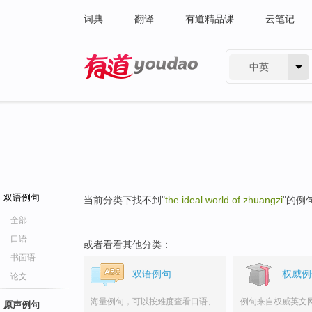
词典
翻译
有道精品课
云笔记
中英
有道 - 网易旗下搜索
双语例句
当前分类下找不到"
the ideal world of zhuangzi
"的例
全部
口语
或者看看其他分类：
书面语
双语例句
权威例
论文
海量例句，可以按难度查看口语、
例句来自权威英文
原声例句